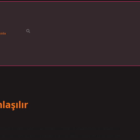
ızda
aşılır
n içi boş yapısı nedeniyle sismik dayanıklılığı geleneksel
bir seçenek olarak görülmez ve özellikle deprem riski yüksek