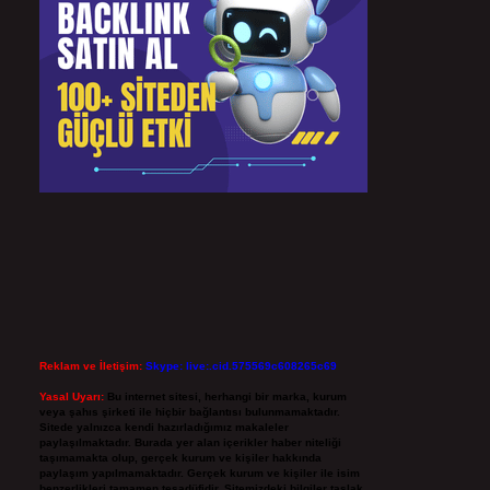
Reklam ve İletişim:
Skype: live:.cid.575569c608265c69
Yasal Uyarı:
Bu internet sitesi, herhangi bir marka, kurum
veya şahıs şirketi ile hiçbir bağlantısı bulunmamaktadır.
Sitede yalnızca kendi hazırladığımız makaleler
paylaşılmaktadır. Burada yer alan içerikler haber niteliği
taşımamakta olup, gerçek kurum ve kişiler hakkında
paylaşım yapılmamaktadır. Gerçek kurum ve kişiler ile isim
benzerlikleri tamamen tesadüfidir. Sitemizdeki bilgiler taslak