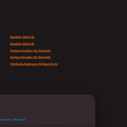
Son yorumlar
Bahâîlik İSlâm Mı
için
admin
Bahâîlik İSlâm Mı
için
Ayşe
Serbest Krediler Ne Demektir
için
admin
Serbest Krediler Ne Demektir
için
Şeyda
Telefonda Kablosuz Ağ Nasıl Açılır
için
admin
elegram: @karabul
denle, sitedeki içerikleri proaktif olarak denetleme veya araştırma