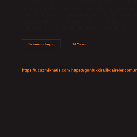
bölgelerde yasaktır. Asmolen tavanda kiriş var mı? Boş blok
aktarılır. Bu nedenle, dişleri destekleyen bu ana kirişler, di
döşemelerde, kirişin tavanda sarkmasını önlemek için ana kir
tavan tehlikeli mi? Yönetmeliğe göre, asmolen dişli döşeme s
deprem bölgelerinde güvenle kullanılabilir. Depreme en…
Asmolen
Devamını okuyun
14 Yorum
Döşeme
Nasıl
Anlaşılır
https://ucuzmiknatis.com
https://gunlukkiralikdaireler.com.tr