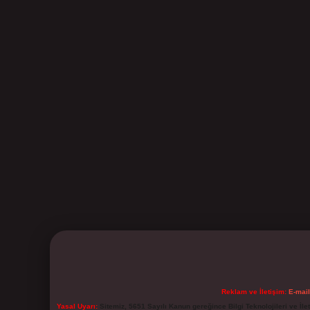
Reklam ve İletişim:
E-mai
Yasal Uyarı:
Sitemiz, 5651 Sayılı Kanun gereğince Bilgi Teknolojileri ve İl