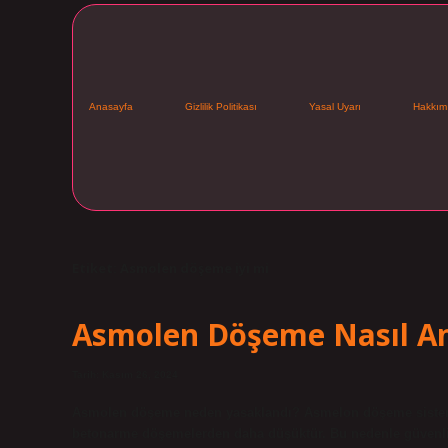
Anasayfa
Gizlilik Politikası
Yasal Uyarı
Hakkım
Etiket:
Asmolen döşeme iyi mi
Asmolen Döşeme Nasıl Anl
Tarih: Kasım 26, 2024
Asmolen döşeme neden yasaklandı? Asmelon döşeme sistemini
betonarme döşemelerden daha düşüktür. Bu nedenle güvenli 