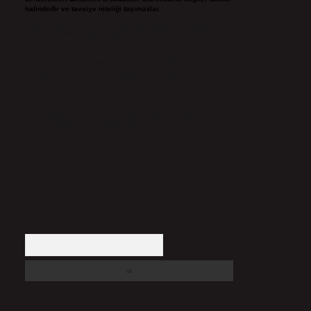
halindedir ve tavsiye niteliği taşımazlar.
Sitemiz, 5651 Sayılı Kanun gereğince Bilgi Teknolojileri ve
İletişim Kurumu (BTK) tarafından onaylanmış bir Yer
Sağlayıcı olarak hizmet vermektedir. Bu nedenle, sitedeki
içerikleri proaktif olarak denetleme veya araştırma
yükümlülüğümüz bulunmamaktadır. Ancak, üyelerimiz
yazdıkları içeriklerin sorumluluğunu taşımakta olup, siteye
üye olarak bu sorumluluğu kabul etmiş sayılırlar.
Hukuka ve yasal düzenlemelere aykırı olduğunu
düşündüğünüz içerikleri,
backlinkpanelicomtr@gmail.com
adresine bildirmeniz halinde, ilgili içerikler yasal süre
içerisinde sitemizden kaldırılacaktır.
Arama