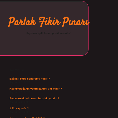
Parlak Fikir Pınarı
Hayatına ışıltı katan pratik öneriler!
Sidebar
ilbet
Son Yazılar
Bağımlı baba sendromu nedir ?
Ağustos 6, 2026
Kaplumbağanın yavru bakımı var mıdır ?
Ağustos 5, 2026
Ava çıkmak için nasıl hazırlık yapılır ?
Ağustos 4, 2026
1 TL kaç sıfır ?
Ağustos 3, 2026