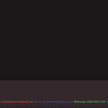
l:
backlinkpaneli@gmail.com
Teams:
forumhizmeti@gmail.com
Whatsapp: 0262 606 0 726
T
etişim Kurumu (BTK) tarafından onaylanmış bir Yer Sağlayıcı olarak hizmet vermektedir. Bu ne