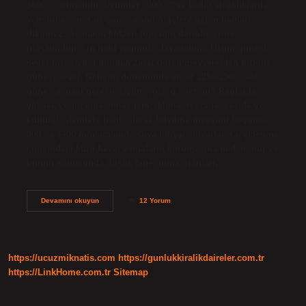
1600 °C olmalıdır. Üzümler 3000 °C’ye kadar sıcaklıklarda
yetiştirilebilir. Çok yağış alan bölgelere üzüm bağları
dikilmez. Asmanın kökleri toprağın derinliklerine
ulaşabildiği için hafif yağmura dayanabilir. Üzüm güneşi
sever mi? Üzüm dondan zarar gören meyvelerden biridir;
güneşi sever. Gelişim döneminde en az 1250-1300 saat
güneş alması gerekir. Üzüm çok su ister mi? Bağlarda
yüksek verim elde etmek için, iklime, toprağa, çeşide ve
kültürel işlemlere bağlı olarak büyüme mevsimi boyunca
300 ila 1400 mm arasında suya ihtiyaç duyarlar. Çiçeklenme
sırasındaki kuru hava, asmaların kurumasına neden olur ve
bunun sonucunda düşük tane tutma oranları…
Üzüm
Devamını okuyun
12 Yorum
Nasıl
Bir
Ortamda
Yetişir
https://ucuzmiknatis.com
https://gunlukkiralikdaireler.com.tr
https://LinkHome.com.tr
Sitemap