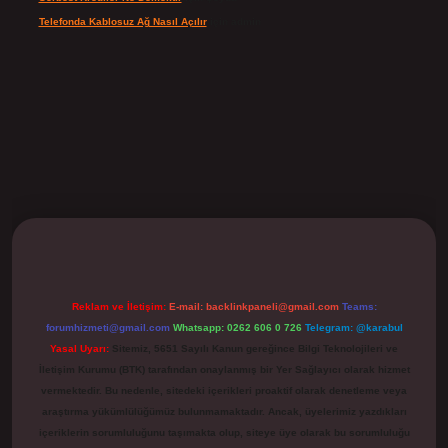
Telefonda Kablosuz Ağ Nasıl Açılır
için
admin
ilbet
Reklam ve İletişim:
E-mail:
backlinkpaneli@gmail.com
Teams:
forumhizmeti@gmail.com
Whatsapp: 0262 606 0 726
Telegram: @karabul
Yasal Uyarı:
Sitemiz, 5651 Sayılı Kanun gereğince Bilgi Teknolojileri ve
İletişim Kurumu (BTK) tarafından onaylanmış bir Yer Sağlayıcı olarak hizmet
vermektedir. Bu nedenle, sitedeki içerikleri proaktif olarak denetleme veya
araştırma yükümlülüğümüz bulunmamaktadır. Ancak, üyelerimiz yazdıkları
içeriklerin sorumluluğunu taşımakta olup, siteye üye olarak bu sorumluluğu