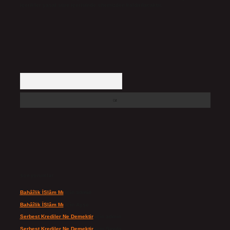
içerikler yasal süre içerisinde sitemizden kaldırılacaktır.
Arama
Son yorumlar
Bahâîlik İSlâm Mı
için
admin
Bahâîlik İSlâm Mı
için
Ayşe
Serbest Krediler Ne Demektir
için
admin
Serbest Krediler Ne Demektir
için
Şeyda