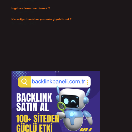
Temmuz 26, 2026
Ingilizce kanat ne demek ?
Temmuz 25, 2026
Karaciğer hastaları yumurta yiyebilir mi ?
Temmuz 24, 2026