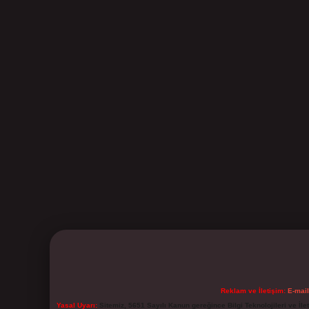
Reklam ve İletişim:
E-mai
Yasal Uyarı:
Sitemiz, 5651 Sayılı Kanun gereğince Bilgi Teknolojileri ve İl