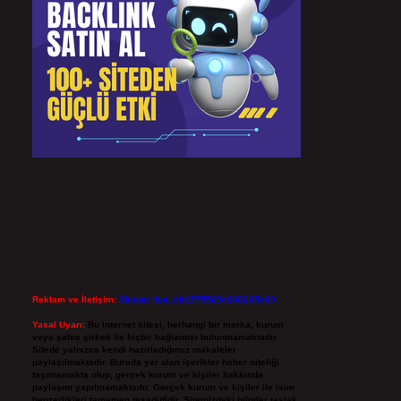
Reklam ve İletişim:
Skype: live:.cid.575569c608265c69
Yasal Uyarı:
Bu internet sitesi, herhangi bir marka, kurum
veya şahıs şirketi ile hiçbir bağlantısı bulunmamaktadır.
Sitede yalnızca kendi hazırladığımız makaleler
paylaşılmaktadır. Burada yer alan içerikler haber niteliği
taşımamakta olup, gerçek kurum ve kişiler hakkında
paylaşım yapılmamaktadır. Gerçek kurum ve kişiler ile isim
benzerlikleri tamamen tesadüfidir. Sitemizdeki bilgiler taslak