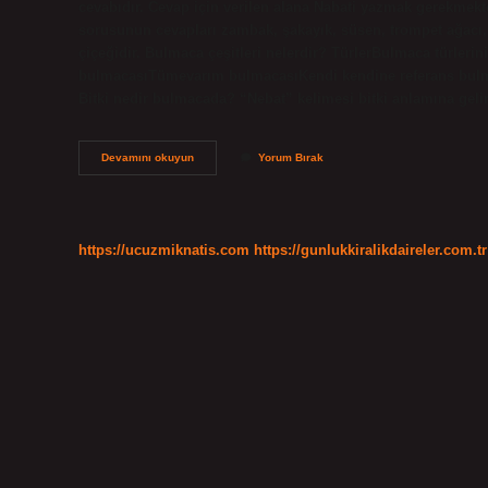
cevabıdır. Cevap için verilen alana Nabati yazmak gerekmekt
sorusunun cevapları zambak, şakayık, süsen, trompet ağacı, 
çiçeğidir. Bulmaca çeşitleri nelerdir? TürlerBulmaca türler
bulmacasıTümevarım bulmacasıKendi kendine referans bu
Bitki nedir bulmacada? “Nebat” kelimesi bitki anlamına geli
Bitkiler
Devamını okuyun
Yorum Bırak
Bulmaca
Ne
Demek
https://ucuzmiknatis.com
https://gunlukkiralikdaireler.com.tr