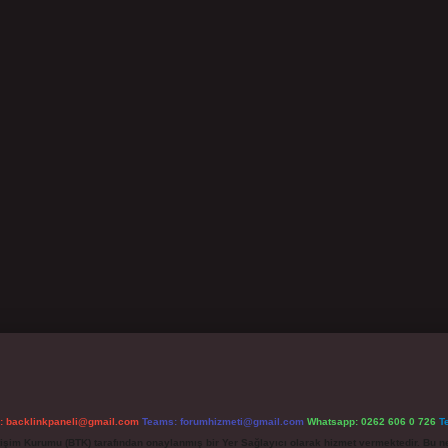
l:
backlinkpaneli@gmail.com
Teams:
forumhizmeti@gmail.com
Whatsapp: 0262 606 0 726
T
etişim Kurumu (BTK) tarafından onaylanmış bir Yer Sağlayıcı olarak hizmet vermektedir. Bu ne