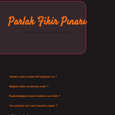
Parlak Fikir Pınarı
Hayatına ışıltı katan pratik öneriler!
Sidebar
Son Yazılar
Jiletten sonra kabak lifi kullanılır mı ?
Ağustos 7, 2026
Bağımlı baba sendromu nedir ?
Ağustos 6, 2026
Kaplumbağanın yavru bakımı var mıdır ?
Ağustos 5, 2026
Ava çıkmak için nasıl hazırlık yapılır ?
Ağustos 4, 2026