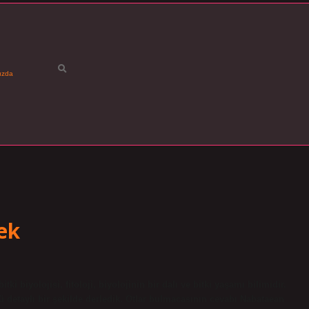
ızda
ek
i biyolojisi, fitoloji, biyolojinin bir dalı ve bitki yaşamı bilimidir.
etaylı bir şekilde derledik. Otlar bulmacasının cevabı Nabataean