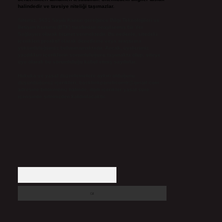
halindedir ve tavsiye niteliği taşımazlar.
Sitemiz, 5651 Sayılı Kanun gereğince Bilgi Teknolojileri ve
İletişim Kurumu (BTK) tarafından onaylanmış bir Yer
Sağlayıcı olarak hizmet vermektedir. Bu nedenle, sitedeki
içerikleri proaktif olarak denetleme veya araştırma
yükümlülüğümüz bulunmamaktadır. Ancak, üyelerimiz
yazdıkları içeriklerin sorumluluğunu taşımakta olup, siteye
üye olarak bu sorumluluğu kabul etmiş sayılırlar.
Hukuka ve yasal düzenlemelere aykırı olduğunu
düşündüğünüz içerikleri,
backlinkpanelicomtr@gmail.com
adresine bildirmeniz halinde, ilgili içerikler yasal süre
içerisinde sitemizden kaldırılacaktır.
Arama