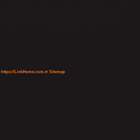
edir. Bir süs bitkisi bulmaca cevabı nedir? Bulmacada “Süs bitkisi”
aquilegia, bagunia, begonya, lale, hanımeli, sütleğen ve hatmi
inin listesi.Durum bulmacasıMantık bulmacasıDiseksiyon
lmacasıMekanik bulmacaKombinasyon bulmacasıDaha fazla öğe…
r ve “nebati” kelimesi otlar anlamına gelir. “Sebze” kelimesi…
https://LinkHome.com.tr
Sitemap