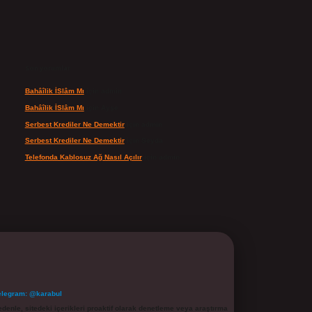
Son yorumlar
Bahâîlik İSlâm Mı
için
admin
Bahâîlik İSlâm Mı
için
Ayşe
Serbest Krediler Ne Demektir
için
admin
Serbest Krediler Ne Demektir
için
Şeyda
Telefonda Kablosuz Ağ Nasıl Açılır
için
admin
elegram: @karabul
denle, sitedeki içerikleri proaktif olarak denetleme veya araştırma