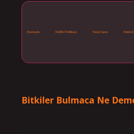
Anasayfa
Gizlilik Politikası
Yasal Uyarı
Hakkım
Etiket:
Aşağıdakilerden hangisi bir süs bitkisidir
Bitkiler Bulmaca Ne Dem
Tarih: Kasım 26, 2024
Bulmacada bitki bilimi ne demek? Botanik veya bitki bilimi, bitk
Bulmacada bitkisel ne demek? Otlar bulmacasının çözümünü d