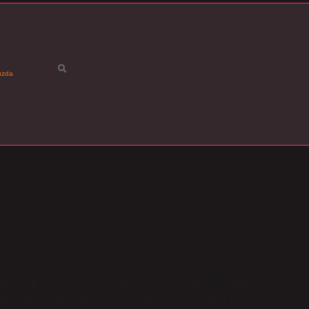
ızda
 etkiler: Bazı bilimsel çalışmalar, arı sütünün vücuttaki inflamasyonu
günde etkisini gösterir? Gözlenen fayda için belirleyici faktör sadece