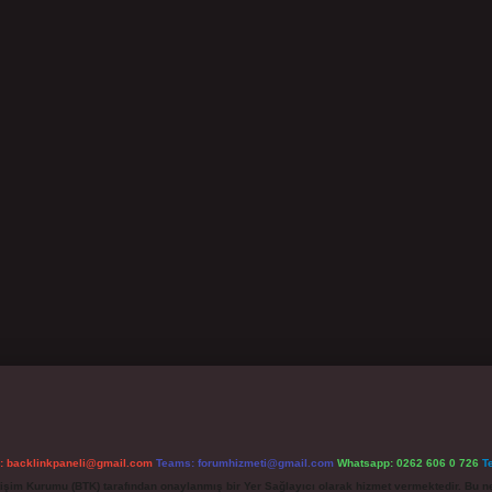
l:
backlinkpaneli@gmail.com
Teams:
forumhizmeti@gmail.com
Whatsapp: 0262 606 0 726
T
etişim Kurumu (BTK) tarafından onaylanmış bir Yer Sağlayıcı olarak hizmet vermektedir. Bu ne