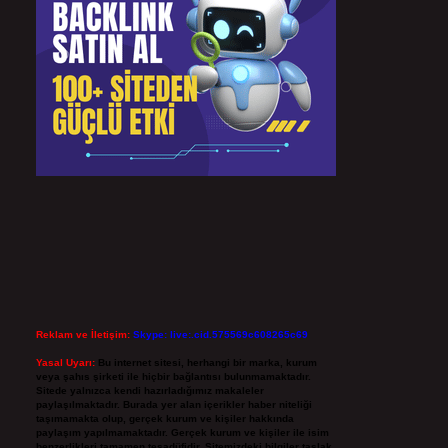
Reklam ve İletişim:
Skype: live:.cid.575569c608265c69
Yasal Uyarı:
Bu internet sitesi, herhangi bir marka, kurum
veya şahıs şirketi ile hiçbir bağlantısı bulunmamaktadır.
Sitede yalnızca kendi hazırladığımız makaleler
paylaşılmaktadır. Burada yer alan içerikler haber niteliği
taşımamakta olup, gerçek kurum ve kişiler hakkında
paylaşım yapılmamaktadır. Gerçek kurum ve kişiler ile isim
benzerlikleri tamamen tesadüfidir. Sitemizdeki bilgiler taslak