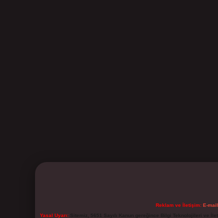
Reklam ve İletişim:
E-mai
Yasal Uyarı:
Sitemiz, 5651 Sayılı Kanun gereğince Bilgi Teknolojileri ve İl