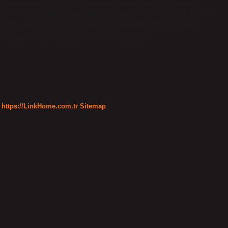
k kullanımdır. Arı sütü kullanımının olumlu etkileri ilk günden
ı faydaları bir aylık düzenli kullanımdan sonra ortaya çıkar. Arı sütü
ığı veya yüz kızarması/kızarması gibi yan etkiler görülebilir. Arı
ve kanser hücrelerinin büyümesini uyarabilir.…
https://LinkHome.com.tr
Sitemap