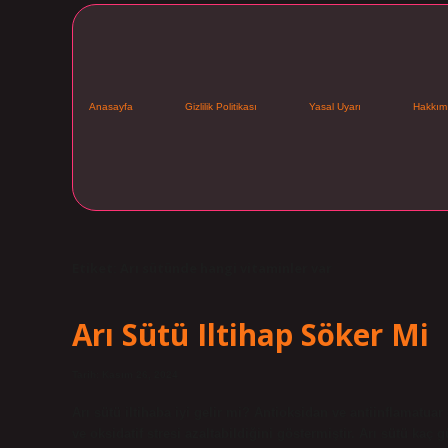
Anasayfa
Gizlilik Politikası
Yasal Uyarı
Hakkım
Etiket:
Arı sütünde hangi vitaminler var
Arı Sütü Iltihap Söker Mi
Tarih: Kasım 26, 2024
Arı sütü iltihaba iyi gelir mi? Antioksidan ve antiinflamatuar
ve oksidatif stresi azaltabildiğini göstermiştir. Arı sütü kaç 