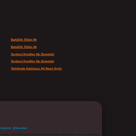
Son yorumlar
Bahâîlik İSlâm Mı
için
admin
Bahâîlik İSlâm Mı
için
Ayşe
Serbest Krediler Ne Demektir
için
admin
Serbest Krediler Ne Demektir
için
Şeyda
Telefonda Kablosuz Ağ Nasıl Açılır
için
admin
elegram: @karabul
denle, sitedeki içerikleri proaktif olarak denetleme veya araştırma