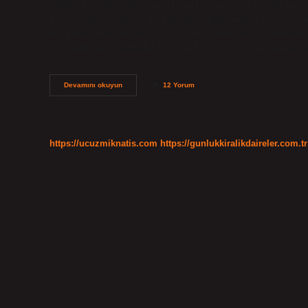
tüketilen miktar değil, aynı zamanda düzenli ve sürekli günlü
itibaren gözlemlenmiş olsa da, gerçekten önemli ve ayrıcalıkl
fazla tüketilirse ne olur? Arı sütü; Kilo alımı, mide rahatsızl
sütündeki bazı maddeler hormon benzeri bir etkiye sahiptir 
Arı
Devamını okuyun
12 Yorum
Sütü
Iltihap
Söker
Mi
https://ucuzmiknatis.com
https://gunlukkiralikdaireler.com.tr