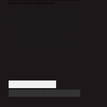
halindedir ve tavsiye niteliği taşımazlar.
Sitemiz, 5651 Sayılı Kanun gereğince Bilgi Teknolojileri ve
İletişim Kurumu (BTK) tarafından onaylanmış bir Yer
Sağlayıcı olarak hizmet vermektedir. Bu nedenle, sitedeki
içerikleri proaktif olarak denetleme veya araştırma
yükümlülüğümüz bulunmamaktadır. Ancak, üyelerimiz
yazdıkları içeriklerin sorumluluğunu taşımakta olup, siteye
üye olarak bu sorumluluğu kabul etmiş sayılırlar.
Hukuka ve yasal düzenlemelere aykırı olduğunu
düşündüğünüz içerikleri,
backlinkpanelicomtr@gmail.com
adresine bildirmeniz halinde, ilgili içerikler yasal süre
içerisinde sitemizden kaldırılacaktır.
Arama