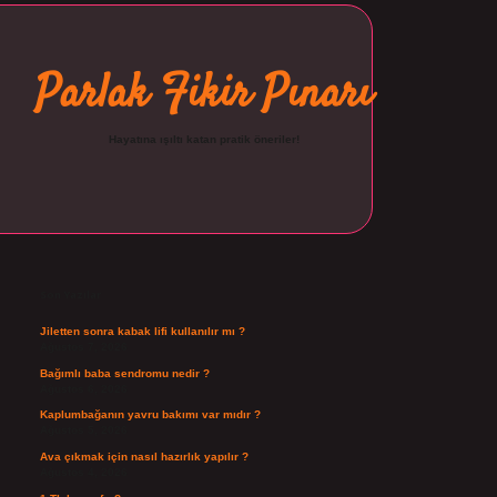
Parlak Fikir Pınarı
Hayatına ışıltı katan pratik öneriler!
Sidebar
ilbet
Son Yazılar
Jiletten sonra kabak lifi kullanılır mı ?
Ağustos 7, 2026
Bağımlı baba sendromu nedir ?
Ağustos 6, 2026
Kaplumbağanın yavru bakımı var mıdır ?
Ağustos 5, 2026
Ava çıkmak için nasıl hazırlık yapılır ?
Ağustos 4, 2026