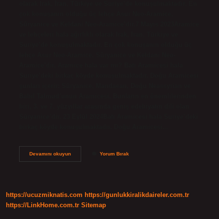
olarak Irak, İran, Türkiye ve Suriye’de konuşulmaktadır. En
çok konuşanın olduğu üç lehçe Asur Neo-Aramice,
Süryanice ve Keldani Neo-Aramice’dir.7 Mayıs 2023Aramice
ve lehçeleri hala ağırlıklı olarak Irak, İran, Türkiye ve
Suriye’de konuşulmaktadır. En çok konuşanın olduğu üç
lehçe Asur Neo-Aramice, Süryanice ve Keldani Neo-
Aramice’dir. Aramice hala var mı? Batı Aramicesi hala
Suriye’deki birkaç köyde konuşulmaktadır. Doğu Aramicesi
şunları içerir: Süryanice, Mandaean, Doğu Neassyrian ve
Babil Talmud’unun Aramicesi. Bunların en önemlilerinden
biri, 3. ve 7. yüzyıllar arasında geniş edebiyatın dili olan
Süryanice’dir. 23 Eylül 2024Batı Aramicesi hala Suriye’deki
birkaç köyde konuşulmaktadır. Doğu Aramicesi…
Aramiler
Devamını okuyun
Yorum Bırak
Hangi
Millet
https://ucuzmiknatis.com
https://gunlukkiralikdaireler.com.tr
https://LinkHome.com.tr
Sitemap