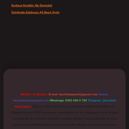
Serbest Krediler Ne Demektir
için
Şeyda
Telefonda Kablosuz Ağ Nasıl Açılır
için
admin
ilbet
Reklam ve İletişim:
E-mail:
backlinkpaneli@gmail.com
Teams:
forumhizmeti@gmail.com
Whatsapp: 0262 606 0 726
Telegram: @karabul
Yasal Uyarı:
Sitemiz, 5651 Sayılı Kanun gereğince Bilgi Teknolojileri ve
İletişim Kurumu (BTK) tarafından onaylanmış bir Yer Sağlayıcı olarak hizmet
vermektedir. Bu nedenle, sitedeki içerikleri proaktif olarak denetleme veya
araştırma yükümlülüğümüz bulunmamaktadır. Ancak, üyelerimiz yazdıkları