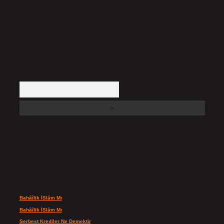
Hukuka ve yasal düzenlemelere aykırı olduğunu düşündüğünüz içerikleri,
backlinkpanelicomtr@gmail.com
adresine bildirmeniz halinde, ilgili
içerikler yasal süre içerisinde sitemizden kaldırılacaktır.
Arama
Son yorumlar
Bahâîlik İSlâm Mı
için
admin
Bahâîlik İSlâm Mı
için
Ayşe
Serbest Krediler Ne Demektir
için
admin