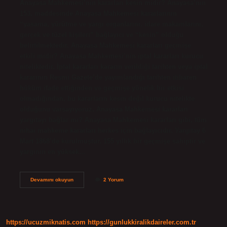
Anayasa Mahkemesi’nin kararları kesin midir? Anayasa’nın
153. maddesinde Anayasa Mahkemesi kararlarının
“yasama, yürütme ve yargı organlarını, idare makamlarını,
gerçek ve tüzel kişileri” bağlayıcı ve “kesin” olduğu
belirtilmektedir. Anayasa Mahkemesi kararları geçmişe
etkili midir? Anayasa Mahkemesi’nin iptal kararları kurucu
niteliktedir. İptal kararları kararın verildiği tarihten veya iptal
kararının Resmi Gazete’de yayımlandığı tarihten itibaren
hüküm ifade ettiğinden ve geçmişe yönelik bir etkisi
olmadığından, bu kararların kesin değil kurucu nitelikte
olduğunu varsayıyoruz. Anayasa Mahkemesi kararları
yargıtayı bağlar mı? Anayasa Mahkemesi kararları gibi, tüm
nihai mahkeme kararları herkes için bağlayıcıdır. Yargıtay 6
Mart 1868’de kurulmuştur, 155 yıllık bir geçmişe sahiptir ve
yargının en yüksek…
Anayasa
Devamını okuyun
2 Yorum
Mahkemesi
Kararları
Tavsiye
Niteliğinde
Midir
https://ucuzmiknatis.com
https://gunlukkiralikdaireler.com.tr