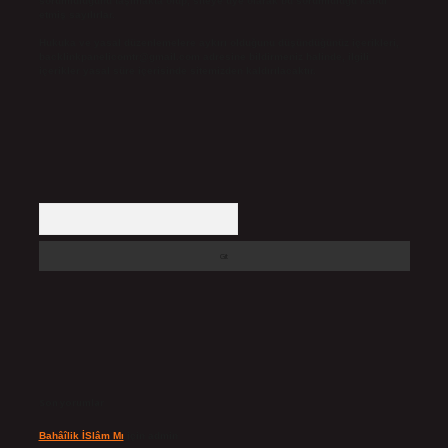
sorumluluğunu taşımakta olup, siteye üye olarak bu sorumluluğu kabul
etmiş sayılırlar.
Hukuka ve yasal düzenlemelere aykırı olduğunu düşündüğünüz içerikleri,
backlinkpanelicomtr@gmail.com
adresine bildirmeniz halinde, ilgili
içerikler yasal süre içerisinde sitemizden kaldırılacaktır.
Arama
Son yorumlar
Bahâîlik İSlâm Mı
için
admin