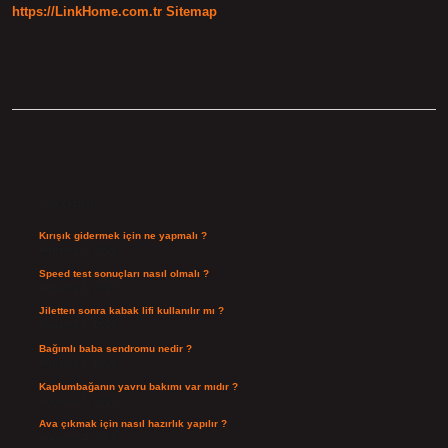
https://LinkHome.com.tr
Sitemap
Sidebar
Son Yazılar
Kırışık gidermek için ne yapmalı ?
Ağustos 9, 2026
Speed test sonuçları nasıl olmalı ?
Ağustos 8, 2026
Jiletten sonra kabak lifi kullanılır mı ?
Ağustos 7, 2026
Bağımlı baba sendromu nedir ?
Ağustos 6, 2026
Kaplumbağanın yavru bakımı var mıdır ?
Ağustos 5, 2026
Ava çıkmak için nasıl hazırlık yapılır ?
Ağustos 4, 2026