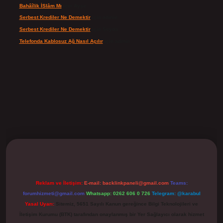
Bahâîlik İSlâm Mı
için
Ayşe
Serbest Krediler Ne Demektir
için
admin
Serbest Krediler Ne Demektir
için
Şeyda
Telefonda Kablosuz Ağ Nasıl Açılır
için
admin
ilbet
Reklam ve İletişim:
E-mail:
backlinkpaneli@gmail.com
Teams:
forumhizmeti@gmail.com
Whatsapp: 0262 606 0 726
Telegram: @karabul
Yasal Uyarı:
Sitemiz, 5651 Sayılı Kanun gereğince Bilgi Teknolojileri ve
İletişim Kurumu (BTK) tarafından onaylanmış bir Yer Sağlayıcı olarak hizmet