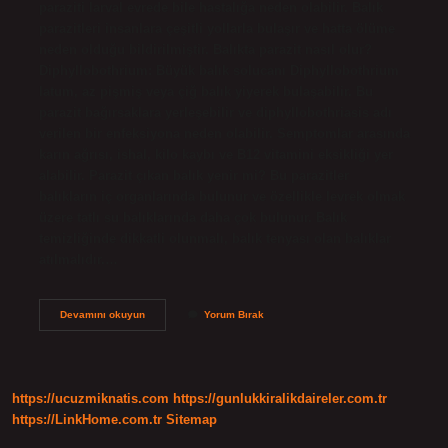
paraziti larval evrede bile hastalığa neden olabilir. Balık
parazitleri insanlara çeşitli yollarla bulaşır ve hatta ölüme
neden olduğu bildirilmiştir. Balıkta parazit nasıl olur?
Diphyllobothrium: Büyük balık solucanı Diphyllobothrium
latum, az pişmiş veya çiğ balık yiyerek bulaşabilir. Bu
parazit bağırsaklara yerleşebilir ve diphyllobothriasis adı
verilen bir enfeksiyona neden olabilir. Semptomlar arasında
karın ağrısı, ishal, kilo kaybı ve B12 vitamini eksikliği yer
alabilir. Parazit çıkan balık yenir mi? Bu parazitler
balıkların iç organlarında bulunur ve özellikle levrek olmak
üzere tatlı su balıklarında daha çok bulunur. Balık
temizliğinde dikkatli olunmalı, balık tenyası olan balıklar
atılmalıdır.…
Akvaryumda
Devamını okuyun
Yorum Bırak
Parazit
Neden
Oluşur
https://ucuzmiknatis.com
https://gunlukkiralikdaireler.com.tr
https://LinkHome.com.tr
Sitemap