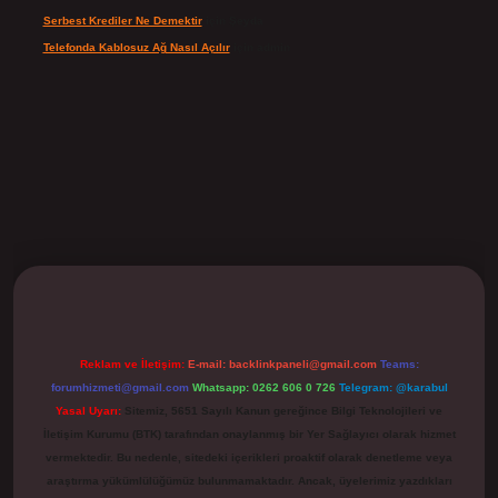
Serbest Krediler Ne Demektir
için
Şeyda
Telefonda Kablosuz Ağ Nasıl Açılır
için
admin
ilbet
Reklam ve İletişim:
E-mail:
backlinkpaneli@gmail.com
Teams:
forumhizmeti@gmail.com
Whatsapp: 0262 606 0 726
Telegram: @karabul
Yasal Uyarı:
Sitemiz, 5651 Sayılı Kanun gereğince Bilgi Teknolojileri ve
İletişim Kurumu (BTK) tarafından onaylanmış bir Yer Sağlayıcı olarak hizmet
vermektedir. Bu nedenle, sitedeki içerikleri proaktif olarak denetleme veya
araştırma yükümlülüğümüz bulunmamaktadır. Ancak, üyelerimiz yazdıkları