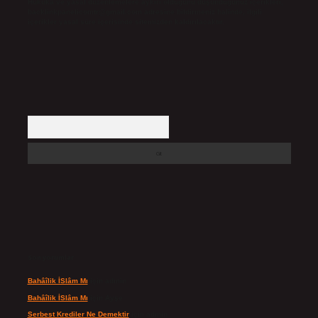
Hukuka ve yasal düzenlemelere aykırı olduğunu düşündüğünüz içerikleri,
backlinkpanelicomtr@gmail.com
adresine bildirmeniz halinde, ilgili
içerikler yasal süre içerisinde sitemizden kaldırılacaktır.
Arama
Son yorumlar
Bahâîlik İSlâm Mı
için
admin
Bahâîlik İSlâm Mı
için
Ayşe
Serbest Krediler Ne Demektir
için
admin