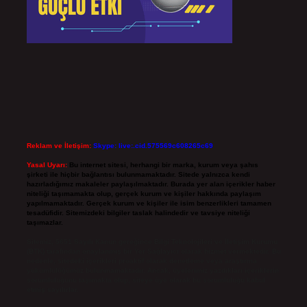
Reklam ve İletişim:
Skype: live:.cid.575569c608265c69
Yasal Uyarı:
Bu internet sitesi, herhangi bir marka, kurum veya şahıs
şirketi ile hiçbir bağlantısı bulunmamaktadır. Sitede yalnızca kendi
hazırladığımız makaleler paylaşılmaktadır. Burada yer alan içerikler haber
niteliği taşımamakta olup, gerçek kurum ve kişiler hakkında paylaşım
yapılmamaktadır. Gerçek kurum ve kişiler ile isim benzerlikleri tamamen
tesadüfidir. Sitemizdeki bilgiler taslak halindedir ve tavsiye niteliği
taşımazlar.
Sitemiz, 5651 Sayılı Kanun gereğince Bilgi Teknolojileri ve İletişim Kurumu
(BTK) tarafından onaylanmış bir Yer Sağlayıcı olarak hizmet vermektedir. Bu
nedenle, sitedeki içerikleri proaktif olarak denetleme veya araştırma
yükümlülüğümüz bulunmamaktadır. Ancak, üyelerimiz yazdıkları içeriklerin
sorumluluğunu taşımakta olup, siteye üye olarak bu sorumluluğu kabul
etmiş sayılırlar.