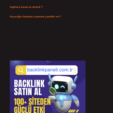
Temmuz 26, 2026
Ingilizce kanat ne demek ?
Temmuz 25, 2026
Karaciğer hastaları yumurta yiyebilir mi ?
Temmuz 24, 2026