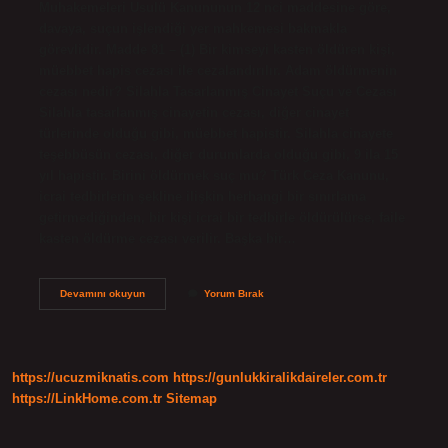
Muhakemeleri Usulü Kanununun 12 nci maddesine göre,
davaya, suçun işlendiği yer mahkemesi bakmakla
görevlidir. Madde 81 – (1) Bir kimseyi kasten öldüren kişi,
müebbet hapis cezası ile cezalandırılır. Adam öldürmenin
cezası nedir? Silahla Tasarlanmış Cinayet Suçu ve Cezası
Silahla tasarlanmış cinayetin cezası, diğer cinayet
türlerinde olduğu gibi, müebbet hapistir. Silahla cinayete
teşebbüsün cezası, diğer durumlarda olduğu gibi, 9 ila 15
yıl hapistir. Birini öldürmek suç mu? Türk Ceza Kanunu,
icrai tedbirlerin şekline ilişkin herhangi bir sınırlama
getirmediğinden, bir kişi icrai bir tedbirle öldürülürse, faile
kasten öldürme cezası verilir. Başka bir…
Öldürmek
Devamını okuyun
Yorum Bırak
Suç
Mu
https://ucuzmiknatis.com
https://gunlukkiralikdaireler.com.tr
https://LinkHome.com.tr
Sitemap