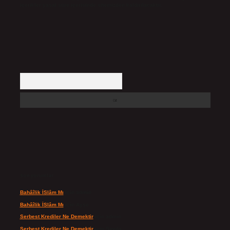
içerikler yasal süre içerisinde sitemizden kaldırılacaktır.
Arama
Son yorumlar
Bahâîlik İSlâm Mı
için
admin
Bahâîlik İSlâm Mı
için
Ayşe
Serbest Krediler Ne Demektir
için
admin
Serbest Krediler Ne Demektir
için
Şeyda