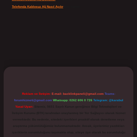
Telefonda Kablosuz Ağ Nasıl Açılır
için
admin
ilbet
Reklam ve İletişim:
E-mail:
backlinkpaneli@gmail.com
Teams:
forumhizmeti@gmail.com
Whatsapp: 0262 606 0 726
Telegram: @karabul
Yasal Uyarı:
Sitemiz, 5651 Sayılı Kanun gereğince Bilgi Teknolojileri ve
İletişim Kurumu (BTK) tarafından onaylanmış bir Yer Sağlayıcı olarak hizmet
vermektedir. Bu nedenle, sitedeki içerikleri proaktif olarak denetleme veya
araştırma yükümlülüğümüz bulunmamaktadır. Ancak, üyelerimiz yazdıkları
içeriklerin sorumluluğunu taşımakta olup, siteye üye olarak bu sorumluluğu