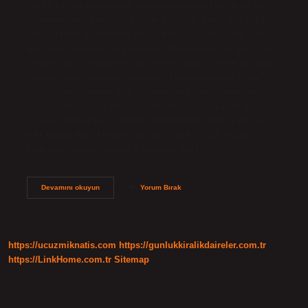
ayı ne zaman başlayacak sorusunun cevabı kesin tarihlerle
belirlendi ve 7 Temmuz 2024’te başlayıp 4 Ağustos 2024’te
sona ereceği duyuruldu. Bu tarihler arasında Aşure günü
gibi önemli günler de yer alıyor. Aşure Günü tek gün oruç
tutulur mu? Yahudilerin Muharrem ayının sadece 10. günü
(Aşure) oruç tutmaları sebebiyle, Peygamberimiz (s.a.v.)
onlara benzememek için, bir gün önce veya sonra oruç
tutulmasını tavsiye etmiştir. Muharrem orucu 2024 ne
zaman? 2024 YILI 12. İMAM MUHARREM ORUCU VE YAS
HAKKINDA BİLGİ Değerli dostlar; 2024 yılı 12. İmam
Muharrem orucu ve yası 7 Temmuz 2024…
Aşure
Devamını okuyun
Yorum Bırak
Günü
Orucu
Ne
Zaman
Başlıyor
https://ucuzmiknatis.com
https://gunlukkiralikdaireler.com.tr
https://LinkHome.com.tr
Sitemap