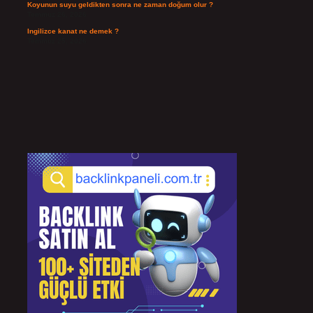
Koyunun suyu geldikten sonra ne zaman doğum olur ?
Temmuz 26, 2026
Ingilizce kanat ne demek ?
Temmuz 25, 2026