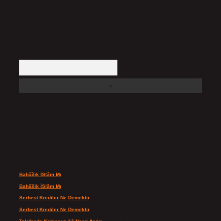
Arama
Son yorumlar
Bahâîlik İSlâm Mı
için
admin
Bahâîlik İSlâm Mı
için
Ayşe
Serbest Krediler Ne Demektir
için
admin
Serbest Krediler Ne Demektir
için
Şeyda