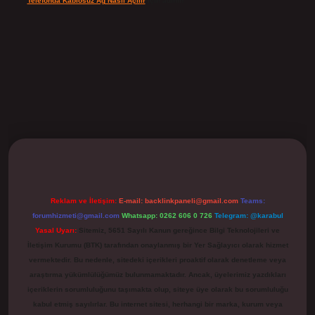
Telefonda Kablosuz Ağ Nasıl Açılır
için
admin
ilbet
Reklam ve İletişim:
E-mail:
backlinkpaneli@gmail.com
Teams:
forumhizmeti@gmail.com
Whatsapp: 0262 606 0 726
Telegram: @karabul
Yasal Uyarı:
Sitemiz, 5651 Sayılı Kanun gereğince Bilgi Teknolojileri ve
İletişim Kurumu (BTK) tarafından onaylanmış bir Yer Sağlayıcı olarak hizmet
vermektedir. Bu nedenle, sitedeki içerikleri proaktif olarak denetleme veya
araştırma yükümlülüğümüz bulunmamaktadır. Ancak, üyelerimiz yazdıkları
içeriklerin sorumluluğunu taşımakta olup, siteye üye olarak bu sorumluluğu
kabul etmiş sayılırlar. Bu internet sitesi, herhangi bir marka, kurum veya