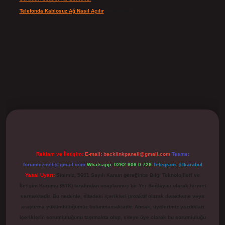
Telefonda Kablosuz Ağ Nasıl Açılır
için
admin
ilbet
Reklam ve İletişim:
E-mail:
backlinkpaneli@gmail.com
Teams:
forumhizmeti@gmail.com
Whatsapp: 0262 606 0 726
Telegram: @karabul
Yasal Uyarı:
Sitemiz, 5651 Sayılı Kanun gereğince Bilgi Teknolojileri ve
İletişim Kurumu (BTK) tarafından onaylanmış bir Yer Sağlayıcı olarak hizmet
vermektedir. Bu nedenle, sitedeki içerikleri proaktif olarak denetleme veya
araştırma yükümlülüğümüz bulunmamaktadır. Ancak, üyelerimiz yazdıkları
içeriklerin sorumluluğunu taşımakta olup, siteye üye olarak bu sorumluluğu