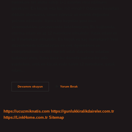
metrekare net alana sahip 1+1 daireler inşa edilmesi
gerekiyor. En küçük oda kaç m2 olmalı? Odaların boyutları
dikkate alınmazsa, sonuç işlevsiz ve estetik değerden
yoksun odalardır. Ayrıca bu boyutlar yeni imar
yönetmelikleri çerçevesinde belirlenmiştir. Bu bağlamda,
oturma odası en az 12 metrekare olmalıdır. Yatak odası en
az 8 metrekare olmalıdır. En küçük ev kaç metrekare? Yeni
düzenlemede vatandaşları en çok ilgilendiren ve
endişelendiren madde ise tek odalı dairelerin ortadan
kalkması oldu. Daha önce bir dairede sadece bir oda
yapılırken, artık en küçük evde salon 12 metrekare, yatak
odası…
1
Devamını okuyun
Yorum Bırak
0
Daire
En
Az
Kaç
https://ucuzmiknatis.com
https://gunlukkiralikdaireler.com.tr
Metrekare
Olmalı
https://LinkHome.com.tr
Sitemap