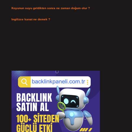
Temmuz 28, 2026
Koyunun suyu geldikten sonra ne zaman doğum olur ?
Temmuz 26, 2026
Ingilizce kanat ne demek ?
Temmuz 25, 2026