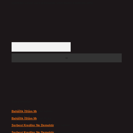
içerikler yasal süre içerisinde sitemizden kaldırılacaktır.
Arama
Son yorumlar
Bahâîlik İSlâm Mı
için
admin
Bahâîlik İSlâm Mı
için
Ayşe
Serbest Krediler Ne Demektir
için
admin
Serbest Krediler Ne Demektir
için
Şeyda