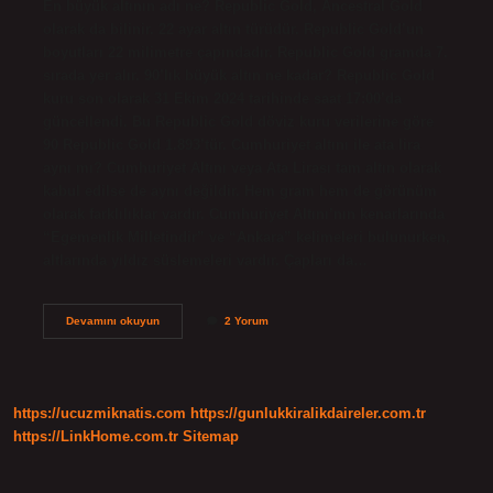
En büyük altının adı ne? Republic Gold, Ancestral Gold
olarak da bilinir. 22 ayar altın türüdür. Republic Gold’un
boyutları 22 milimetre çapındadır. Republic Gold gramda 7.
sırada yer alır. 90’lık büyük altın ne kadar? Republic Gold
kuru son olarak 31 Ekim 2024 tarihinde saat 17:00’da
güncellendi. Bu Republic Gold döviz kuru verilerine göre
90 Republic Gold 1.893’tür. Cumhuriyet altını ile ata lira
aynı mı? Cumhuriyet Altını veya Ata Lirası tam altın olarak
kabul edilse de aynı değildir. Hem gram hem de görünüm
olarak farklılıklar vardır. Cumhuriyet Altını’nın kenarlarında
“Egemenlik Milletindir” ve “Ankara” kelimeleri bulunurken,
altlarında yıldız süslemeleri vardır. Çapları da…
Cumhuriyet
Devamını okuyun
2 Yorum
Altının
Bir
Büyüğünün
Adı
Nedir
https://ucuzmiknatis.com
https://gunlukkiralikdaireler.com.tr
https://LinkHome.com.tr
Sitemap