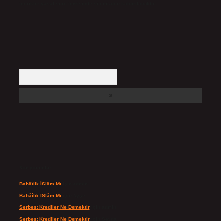
içerikler yasal süre içerisinde sitemizden kaldırılacaktır.
Arama
Son yorumlar
Bahâîlik İSlâm Mı
için
admin
Bahâîlik İSlâm Mı
için
Ayşe
Serbest Krediler Ne Demektir
için
admin
Serbest Krediler Ne Demektir
için
Şeyda