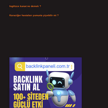
Temmuz 26, 2026
Ingilizce kanat ne demek ?
Temmuz 25, 2026
Karaciğer hastaları yumurta yiyebilir mi ?
Temmuz 24, 2026