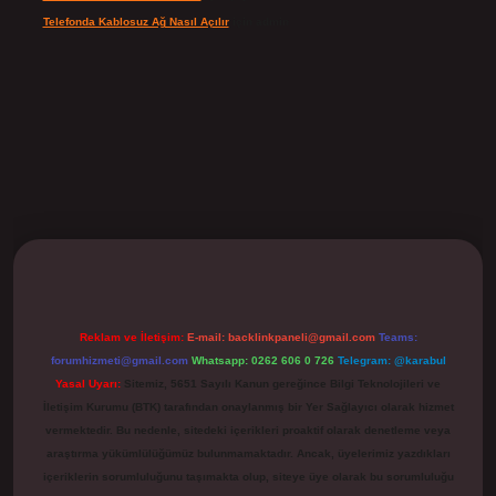
Telefonda Kablosuz Ağ Nasıl Açılır
için
admin
ilbet
Reklam ve İletişim:
E-mail:
backlinkpaneli@gmail.com
Teams:
forumhizmeti@gmail.com
Whatsapp: 0262 606 0 726
Telegram: @karabul
Yasal Uyarı:
Sitemiz, 5651 Sayılı Kanun gereğince Bilgi Teknolojileri ve
İletişim Kurumu (BTK) tarafından onaylanmış bir Yer Sağlayıcı olarak hizmet
vermektedir. Bu nedenle, sitedeki içerikleri proaktif olarak denetleme veya
araştırma yükümlülüğümüz bulunmamaktadır. Ancak, üyelerimiz yazdıkları
içeriklerin sorumluluğunu taşımakta olup, siteye üye olarak bu sorumluluğu